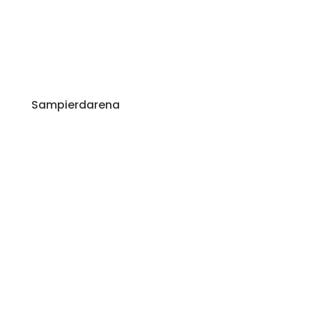
Sampierdarena
Via Nicolò Daste, 66/R
16149 Genova Sampierdarena
Tel. +39 010 8606360
Cell. +39 349 4278801
info@poggishopping.it